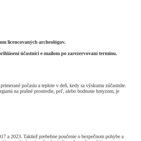
m licencovaných archeológov.
rihlásení účastníci e-mailom po zarezervovaní termínu.
rimerané počasiu a teplote v deň, kedy sa výskumu zúčastníte.
ergiami na prašné prostredie, peľ, alebo bodnutie hmyzom, je
 2017 a 2023. Taktiež prebehne poučenie o bezpečnom pohybe a