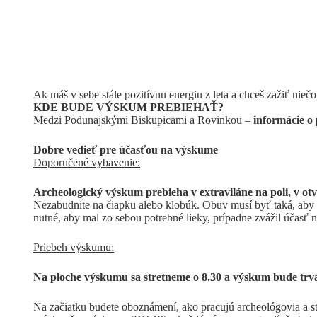
Ak máš v sebe stále pozitívnu energiu z leta a chceš zažiť nieč
KDE BUDE VÝSKUM PREBIEHAŤ?
Medzi Podunajskými Biskupicami a Rovinkou –
informácie o 
Dobre vedieť pre účasťou na výskume
Doporučené vybavenie:
Archeologický výskum prebieha v extraviláne na poli, v o
Nezabudnite na čiapku alebo klobúk. Obuv musí byť taká, aby ch
nutné, aby mal zo sebou potrebné lieky, prípadne zvážil účasť
Priebeh výskumu:
Na ploche výskumu sa stretneme o 8.30 a výskum bude trva
Na začiatku budete oboznámení, ako pracujú archeológovia a s