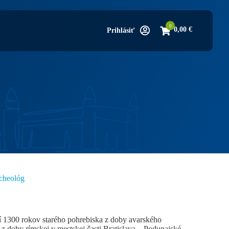
0
0,00
€
Prihlásiť
cheológ
í 1300 rokov starého pohrebiska z doby avarského
 z doby rímskej v mestskej časti Bratislava – Podunajské