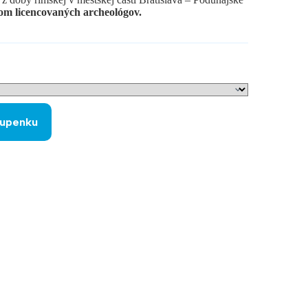
om licencovaných archeológov.
tupenku