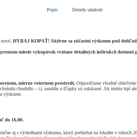
Popis
Detaily udalosti
o nové,
HYBAJ KOPAŤ! Aktívne sa zúčastni výskumu pod dohľado
presnom mieste vykopávok vrátane detailných inštrukcií dostanú p
tvorenom, mierne veternom prostredí.
Odporúčame vhodné oblečenie p
ránila chodidlo – t.j. sandále a šľapky sú zakázané. Ak niekto trpí al
 na výskume.
ť do 16.00.
tručne aj s výsledkami výskumu, ktorý prebiehal na lokalite v rokoch