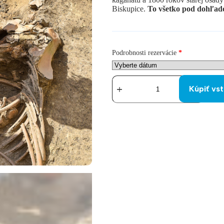
Biskupice.
To všetko pod dohľad
Podrobnosti rezervácie
*
množstvo
HYBAJ
Kúpiť vs
KOPAŤ
–
zaži
deň
ako
archeológ