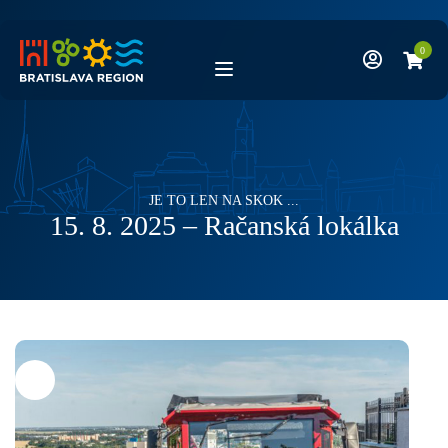
Skip
to
content
0
JE TO LEN NA SKOK ...
15. 8. 2025 – Račanská lokálka