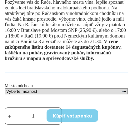
Pozývame vás do Rače, hlavného mesta vína, lepšie spoznať
through
genius loci bratislavského malokarpatského podhoria. Na
25,90 €
atraktívnej túre po Račanskom vinohradníckom chodníku na
vás čaká krásne prostredie, výborne víno, chutné jedlo a milí
ľudia. Na Račanskú lokálku môžete nastúpiť vždy v piatok o
16:00 v Bratislave pod Mostom SNP (25,90 €), alebo o 17:00
a 18:00 v Rači (19,90 €) pred Nemeckým kultúrnym domom
na ulici Barónka 3 a voziť sa môžete až do 21:30.
V cene
zakúpeného lístku dostanete 14 degustačných kupónov,
taštičku na pohár, gravírovaný pohár, informačnú
brožúru s mapou a sprievodcovské služby.
Miesto odchodu
množstvo
15.
Kúpiť vstupenku
8.
2025
-
Račanská
lokálka