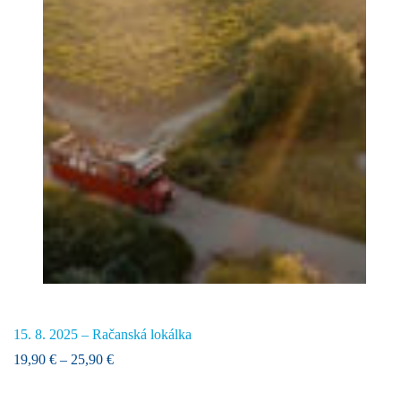
15. 8. 2025 – Račanská lokálka
Price
19,90
€
–
25,90
€
range:
19,90 €