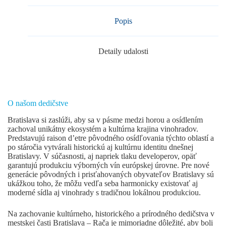
Popis
Detaily udalosti
O našom dedičstve
Bratislava si zaslúži, aby sa v pásme medzi horou a osídlením
zachoval unikátny ekosystém a kultúrna krajina vinohradov.
Predstavujú raison d’etre pôvodného osídľovania týchto oblastí a
po stáročia vytvárali historickú aj kultúrnu identitu dnešnej
Bratislavy. V súčasnosti, aj napriek tlaku developerov, opäť
garantujú produkciu výborných vín európskej úrovne. Pre nové
generácie pôvodných i prisťahovaných obyvateľov Bratislavy sú
ukážkou toho, že môžu vedľa seba harmonicky existovať aj
moderné sídla aj vinohrady s tradičnou lokálnou produkciou.
Na zachovanie kultúrneho, historického a prírodného dedičstva v
mestskej časti Bratislava – Rača je mimoriadne dôležité, aby boli