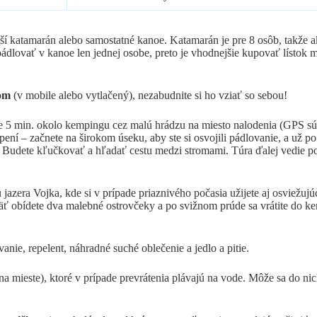
lnejší katamarán alebo samostatné kanoe. Katamarán je pre 8 osôb, takže
pádlovať v kanoe len jednej osobe, preto je vhodnejšie kupovať lístok 
dom
(v mobile alebo vytlačený), nezabudnite si ho vziať so sebou!
te 5 min. okolo kempingu cez malú hrádzu na miesto nalodenia (GPS s
ení – začnete na širokom úseku, aby ste si osvojili pádlovanie, a už p
e. Budete kľučkovať a hľadať cestu medzi stromami. Túra ďalej vedie 
zera Vojka, kde si v prípade priaznivého počasia užijete aj osviežujú
späť obídete dva malebné ostrovčeky a po svižnom prúde sa vrátite do 
nie, repelent, náhradné suché oblečenie a jedlo a pitie.
mieste), ktoré v prípade prevrátenia plávajú na vode. Môže sa do nic