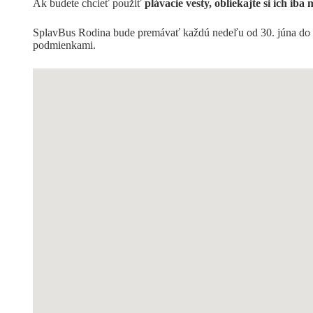
Ak budete chcieť použiť
plávacie vesty, obliekajte si ich iba 
SplavBus Rodina bude premávať každú nedeľu od 30. júna do 
podmienkami.