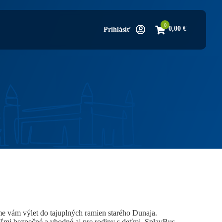
0
0,00
€
Prihlásiť
e vám výlet do tajuplných ramien starého Dunaja.
ľmi bezpečné a vhodné aj pre rodiny s deťmi. SplavBus