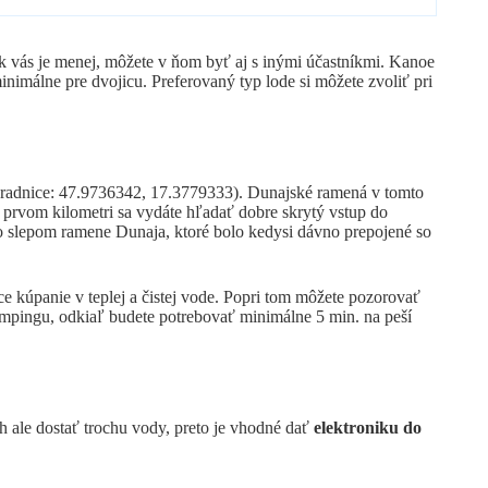
 ak vás je menej, môžete v ňom byť aj s inými účastníkmi. Kanoe
minimálne pre dvojicu.
Preferovaný typ lode si môžete zvoliť pri
úradnice: 47.9736342, 17.3779333). Dunajské ramená v tomto
o prvom kilometri sa vydáte hľadať dobre skrytý vstup do
po slepom ramene Dunaja, ktoré bolo kedysi dávno prepojené so
ce kúpanie v teplej a čistej vode. Popri tom môžete pozorovať
kempingu, odkiaľ budete potrebovať minimálne 5 min. na peší
h ale dostať trochu vody, preto je vhodné dať
elektroniku do