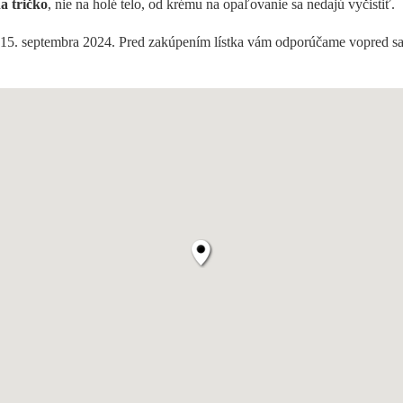
na tričko
, nie na holé telo, od krému na opaľovanie sa nedajú vyčistiť.
15. septembra 2024. Pred zakúpením lístka vám odporúčame vopred s