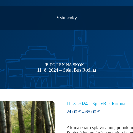
Vstupenky
JE TO LEN NA SKOK ...
11. 8. 2024 – SplavBus Rodina
11. 8. 2024 – SplavBus Rodina
Price
24,00
€
–
65,00
€
range:
24,00 €
Ak máte radi splavovanie, ponúkam
through
Spojené kanoe do katamaránu je ve
65,00 €