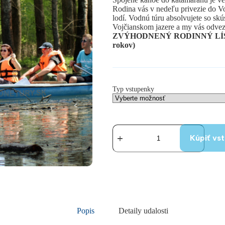
Rodina vás v nedeľu privezie do Vo
lodí. Vodnú túru absolvujete so sk
Vojčianskom jazere a my vás odve
ZVÝHODNENÝ RODINNÝ LÍSTOK le
rokov)
Typ vstupenky
množstvo
11.
Kúpiť vs
8.
2024
-
SplavBus
Rodina
Popis
Detaily udalosti