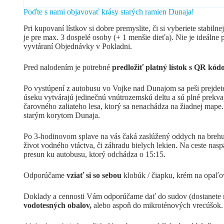
Poďte s nami objavovať krásy starých ramien Dunaja!
Pri kupovaní lístkov si dobre premyslite, či si vyberiete stabi
je pre max. 3 dospelé osoby (+ 1 menšie dieťa). Nie je ideálne 
vyvtáraní Objednávky v Pokladni.
Pred nalodením je potrebné
predložiť platný lístok s QR kó
Po vystúpení z autobusu vo Vojke nad Dunajom sa peši prejde
úseku vytvárajú jedinečnú vnútrozemskú deltu a sú plné prekvap
čarovného zaliateho lesa, ktorý sa nenachádza na žiadnej map
starým korytom Dunaja.
Po 3-hodinovom splave na vás čaká zaslúžený oddych na brehu ja
život vodného vtáctva, či záhradu bielych lekien. Na ceste na
presun ku autobusu, ktorý odchádza o 15:15.
Odporúčame
vziať si so sebou
klobúk / čiapku, krém na opaľova
Doklady a cennosti Vám odporúčame dať do sudov (dostanete na 
vodotesných obalov,
alebo aspoň do mikroténových vrecúšok.