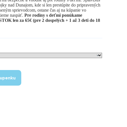
jky nad Dunajom, kde si len prestúpite do pripravených
úseným sprievodcom, ostane čas aj na kúpanie vo
zieme naspäť.
Pre rodiny s deťmi ponúkame
n za 65€ (pre 2 dospelých + 1 až 3 deti do 18
tupenku