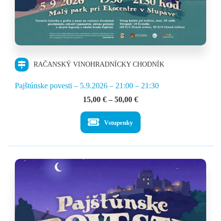
RAČANSKÝ VINOHRADNÍCKY CHODNÍK
Pajštúnske povesti – 5.9.2026 – 21:00 – 21:30
Price
15,00
€
–
50,00
€
range:
15,00 €
Vstupenky
through
50,00 €