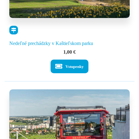
Nedeľné prechádzky v Kaštieľskom parku
1,00
€
Vstupenky