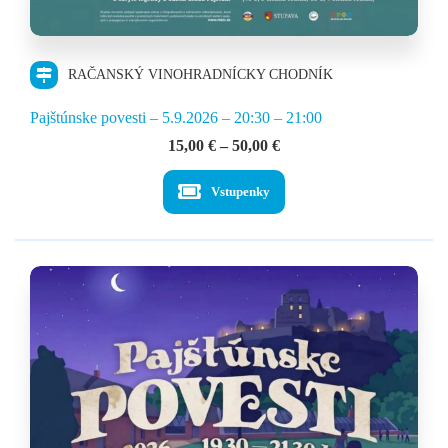
RAČANSKÝ VINOHRADNÍCKY CHODNÍK
Pajštúnske povesti – 5.9.2026 – 20:30 – 21:00
Price
15,00
€
–
50,00
€
range:
15,00 €
Vstupenky
through
50,00 €