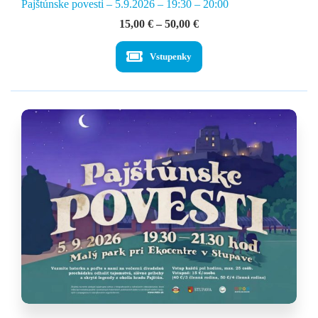
Pajštúnske povesti – 5.9.2026 – 19:30 – 20:00
Price
15,00
€
–
50,00
€
range:
15,00 €
Vstupenky
through
50,00 €