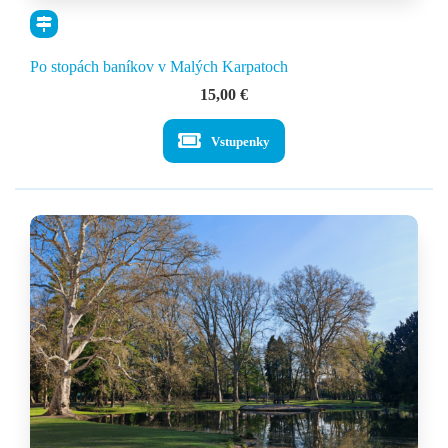
Po stopách baníkov v Malých Karpatoch
15,00
€
Vstupenky