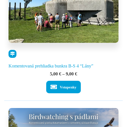
Komentovaná prehliadka bunkra B-S 4 “Lány”
Price
5,00
€
–
9,00
€
range:
5,00 €
Vstupenky
through
9,00 €