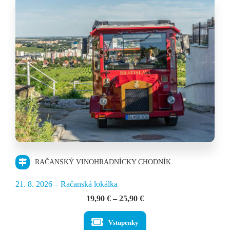
RAČANSKÝ VINOHRADNÍCKY CHODNÍK
21. 8. 2026 – Račanská lokálka
Price
19,90
€
–
25,90
€
range:
19,90 €
Vstupenky
through