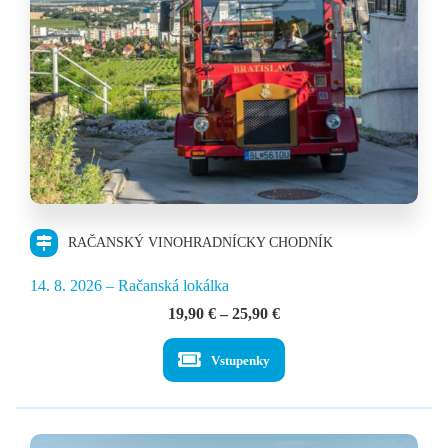
RAČANSKÝ VINOHRADNÍCKY CHODNÍK
14. 8. 2026 – Račanská lokálka
Price
19,90
€
–
25,90
€
range:
19,90 €
Vstupenky
through
25,90 €