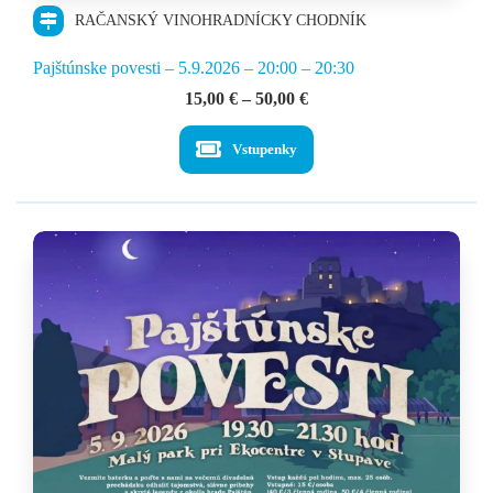
RAČANSKÝ VINOHRADNÍCKY CHODNÍK
Pajštúnske povesti – 5.9.2026 – 20:00 – 20:30
Price
15,00
€
–
50,00
€
range:
15,00 €
Vstupenky
through
50,00 €