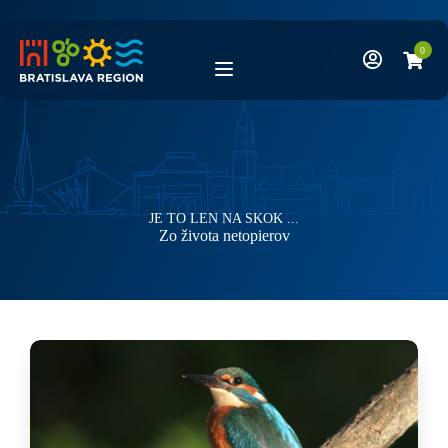
Skip
to
content
0
JE TO LEN NA SKOK ...
Kategória
Zo života netopierov