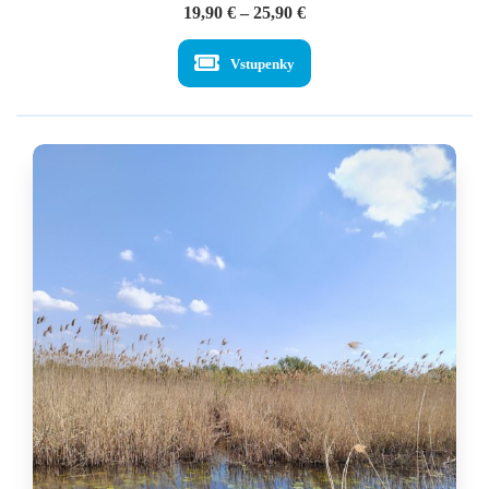
Price
19,90
€
–
25,90
€
range:
19,90 €
Vstupenky
through
25,90 €