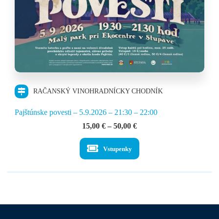
RAČANSKÝ VINOHRADNÍCKY CHODNÍK
Pajštúnske povesti – 5.9.2026 – 21:30 – 22:00
Price
15,00
€
–
50,00
€
range:
15,00 €
Vstupenky
through
50,00 €