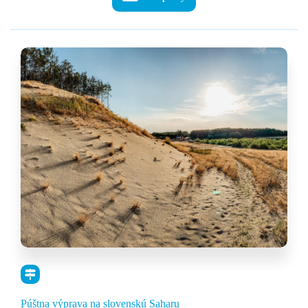
through
7,00 €
Púštna výprava na slovenskú Saharu