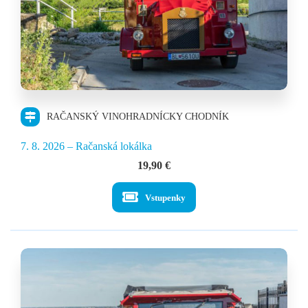
RAČANSKÝ VINOHRADNÍCKY CHODNÍK
7. 8. 2026 – Račanská lokálka
19,90
€
Vstupenky