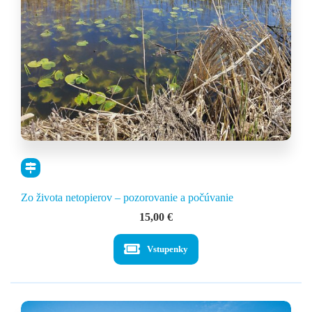
Zo života netopierov – pozorovanie a počúvanie
15,00
€
Vstupenky