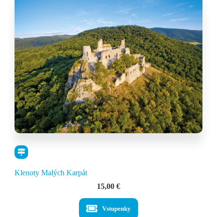
Klenoty Malých Karpát
15,00
€
Vstupenky