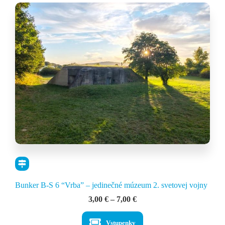
Bunker B-S 6 “Vrba” – jedinečné múzeum 2. svetovej vojny
Price
3,00
€
–
7,00
€
range:
3,00 €
Vstupenky