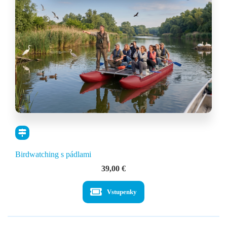
Birdwatching s pádlami
39,00
€
Vstupenky