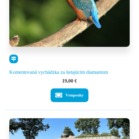
Komentovaná vychádzka za lietajúcim diamantom
19,00
€
Vstupenky