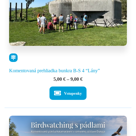
Komentovaná prehliadka bunkra B-S 4 “Lány”
Price
5,00
€
–
9,00
€
range:
5,00 €
Vstupenky
through
9,00 €