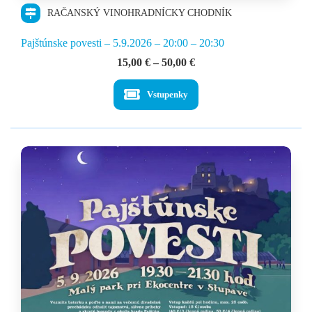
RAČANSKÝ VINOHRADNÍCKY CHODNÍK
Pajštúnske povesti – 5.9.2026 – 20:00 – 20:30
Price
15,00
€
–
50,00
€
range:
15,00 €
Vstupenky
through
50,00 €