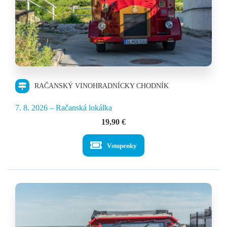
RAČANSKÝ VINOHRADNÍCKY CHODNÍK
7. 8. 2026 – Račanská lokálka
19,90
€
Vstupenky