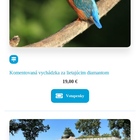
Komentovaná vychádzka za lietajúcim diamantom
19,00
€
Vstupenky