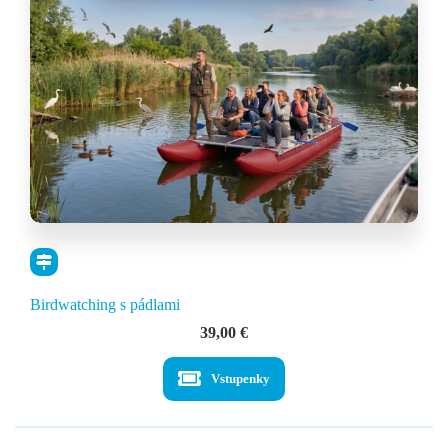
Birdwatching s pádlami
39,00
€
Vstupenky