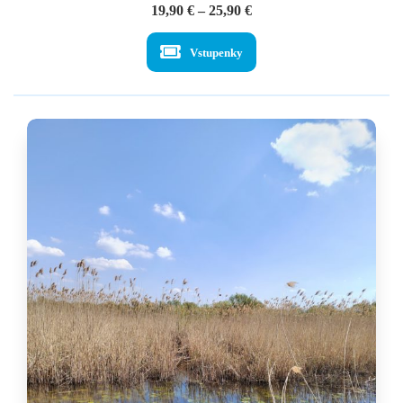
Price
19,90
€
–
25,90
€
range:
19,90 €
Vstupenky
through
25,90 €