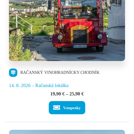
RAČANSKÝ VINOHRADNÍCKY CHODNÍK
14. 8. 2026 – Račanská lokálka
Price
19,90
€
–
25,90
€
range:
19,90 €
Vstupenky
through
25,90 €