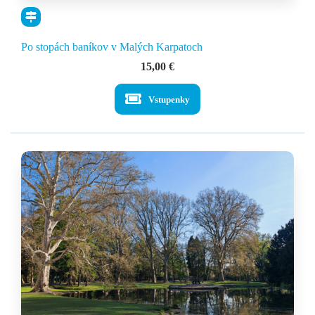
Po stopách baníkov v Malých Karpatoch
15,00
€
Vstupenky