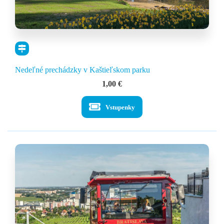
Nedeľné prechádzky v Kaštieľskom parku
1,00
€
Vstupenky