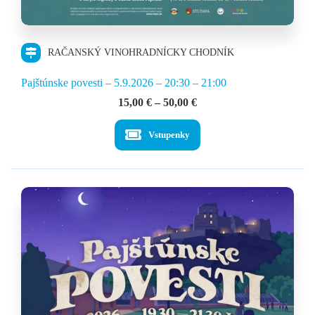
RAČANSKÝ VINOHRADNÍCKY CHODNÍK
Pajštúnske povesti – 5.9.2026 – 20:30 – 21:00
Price
15,00
€
–
50,00
€
range:
15,00 €
Vstupenky
through
50,00 €