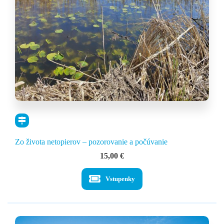
Zo života netopierov – pozorovanie a počúvanie
15,00
€
Vstupenky