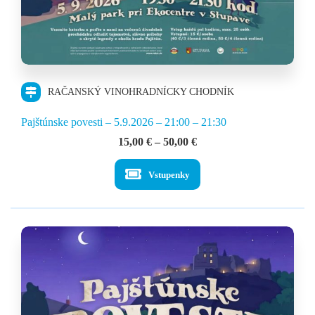
RAČANSKÝ VINOHRADNÍCKY CHODNÍK
Pajštúnske povesti – 5.9.2026 – 21:00 – 21:30
Price
15,00
€
–
50,00
€
range:
15,00 €
Vstupenky
through
50,00 €