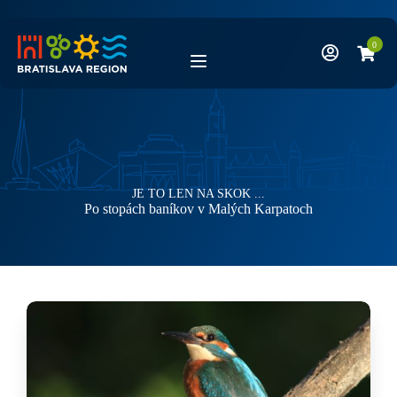
Skip
to
content
0
JE TO LEN NA SKOK ...
Kategória
Po stopách baníkov v Malých Karpatoch