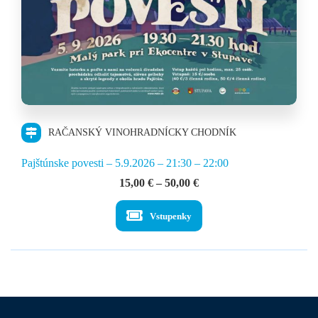
RAČANSKÝ VINOHRADNÍCKY CHODNÍK
Pajštúnske povesti – 5.9.2026 – 21:30 – 22:00
Price
15,00
€
–
50,00
€
range:
15,00 €
Vstupenky
through
50,00 €