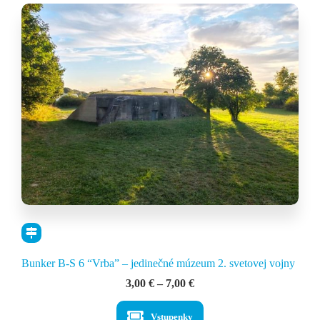
Bunker B-S 6 “Vrba” – jedinečné múzeum 2. svetovej vojny
Price
3,00
€
–
7,00
€
range:
3,00 €
Vstupenky