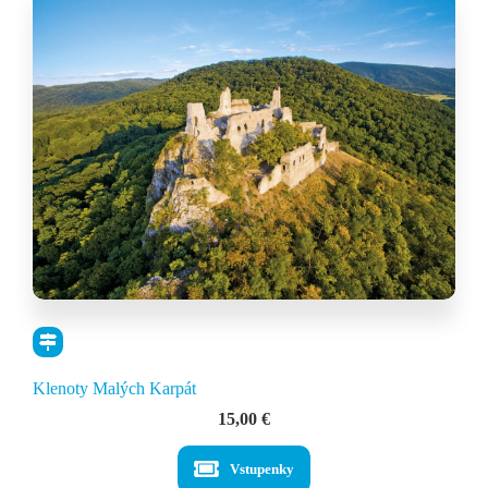
Klenoty Malých Karpát
15,00
€
Vstupenky