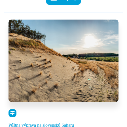
through
7,00 €
Púštna výprava na slovenskú Saharu