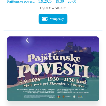
Pajštúnske povesti – 5.9.2026 – 19:30 – 20:00
Price
15,00
€
–
50,00
€
range:
15,00 €
Vstupenky
through
50,00 €