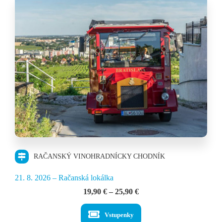
RAČANSKÝ VINOHRADNÍCKY CHODNÍK
21. 8. 2026 – Račanská lokálka
Price
19,90
€
–
25,90
€
range:
19,90 €
Vstupenky
through