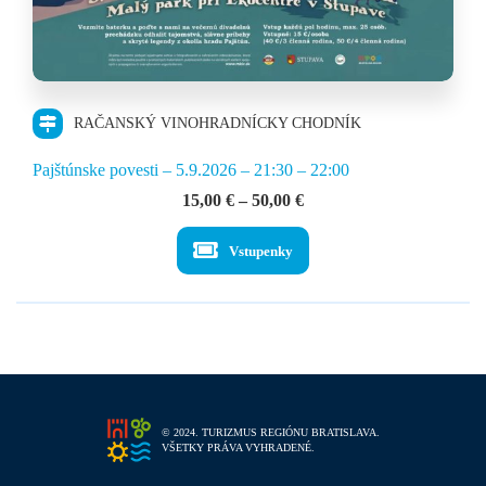
RAČANSKÝ VINOHRADNÍCKY CHODNÍK
Pajštúnske povesti – 5.9.2026 – 21:30 – 22:00
Price
15,00
€
–
50,00
€
range:
15,00 €
Vstupenky
through
50,00 €
© 2024. TURIZMUS REGIÓNU BRATISLAVA.
VŠETKY PRÁVA VYHRADENÉ.