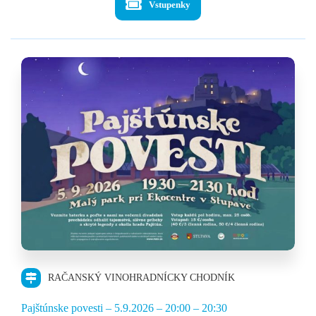
Vstupenky
through
50,00 €
RAČANSKÝ VINOHRADNÍCKY CHODNÍK
Pajštúnske povesti – 5.9.2026 – 20:00 – 20:30