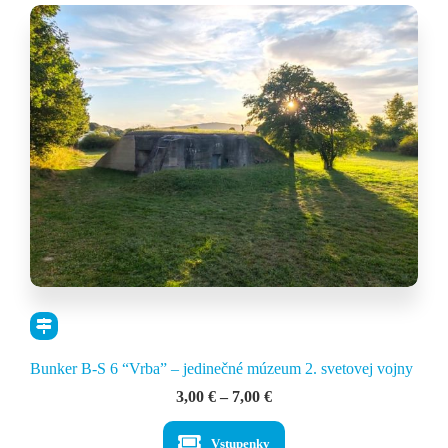
Bunker B-S 6 “Vrba” – jedinečné múzeum 2. svetovej vojny
Price
3,00
€
–
7,00
€
range:
3,00 €
Vstupenky