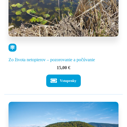
Zo života netopierov – pozorovanie a počúvanie
15,00
€
Vstupenky