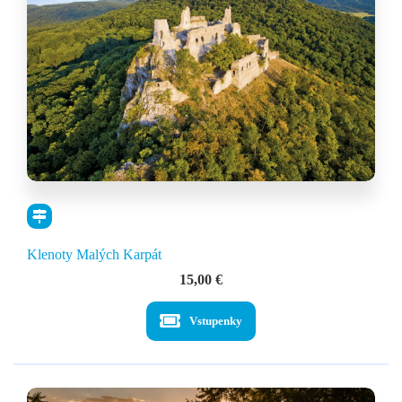
Klenoty Malých Karpát
15,00
€
Vstupenky