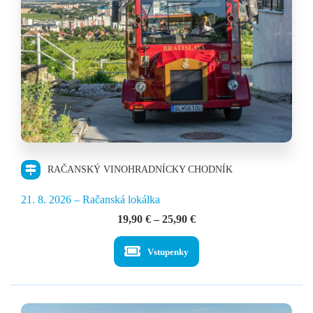
RAČANSKÝ VINOHRADNÍCKY CHODNÍK
21. 8. 2026 – Račanská lokálka
Price
19,90
€
–
25,90
€
range:
19,90 €
Vstupenky
through
25,90 €