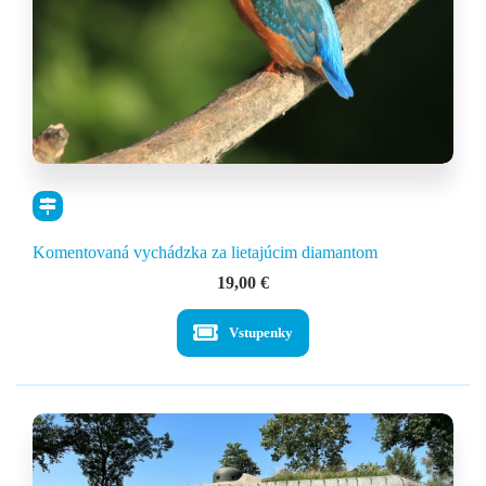
Komentovaná vychádzka za lietajúcim diamantom
19,00
€
Vstupenky