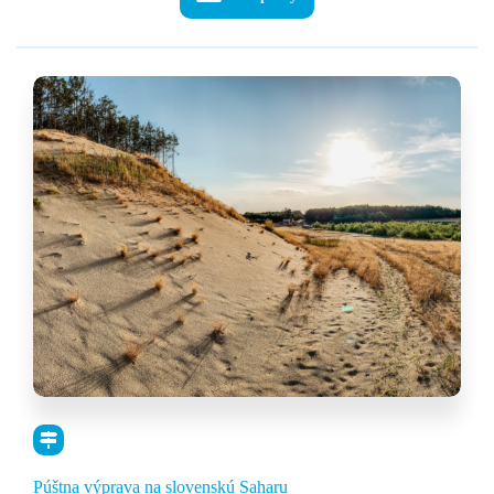
through
7,00 €
Púštna výprava na slovenskú Saharu