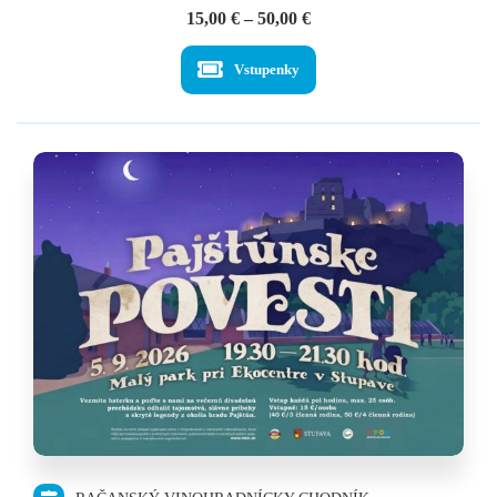
Price
15,00
€
–
50,00
€
range:
15,00 €
Vstupenky
through
50,00 €