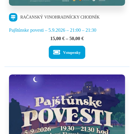
RAČANSKÝ VINOHRADNÍCKY CHODNÍK
Pajštúnske povesti – 5.9.2026 – 21:00 – 21:30
Price
15,00
€
–
50,00
€
range:
15,00 €
Vstupenky
through
50,00 €