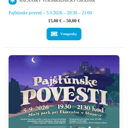
RAČANSKÝ VINOHRADNÍCKY CHODNÍK
Pajštúnske povesti – 5.9.2026 – 20:30 – 21:00
Price
15,00
€
–
50,00
€
range:
15,00 €
Vstupenky
through
50,00 €