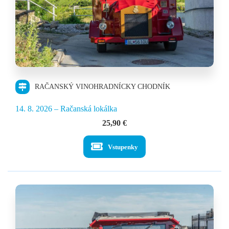
RAČANSKÝ VINOHRADNÍCKY CHODNÍK
14. 8. 2026 – Račanská lokálka
25,90
€
Vstupenky