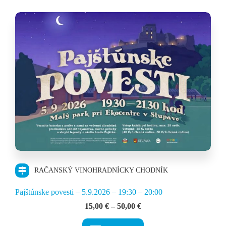
RAČANSKÝ VINOHRADNÍCKY CHODNÍK
Pajštúnske povesti – 5.9.2026 – 19:30 – 20:00
Price
15,00
€
–
50,00
€
range:
15,00 €