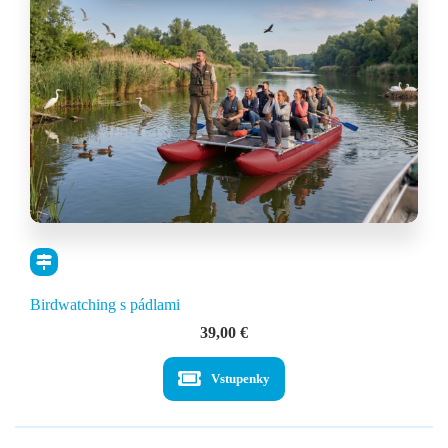
Birdwatching s pádlami
39,00
€
Vstupenky