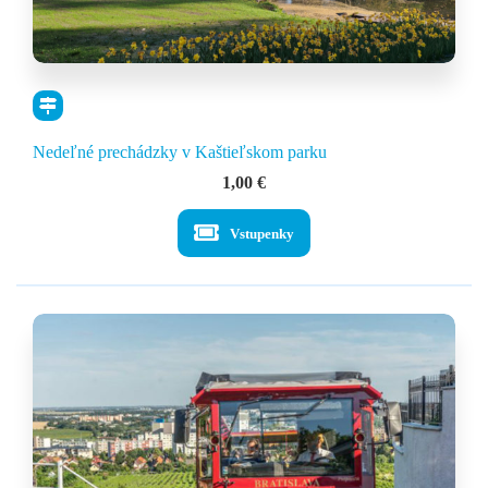
Nedeľné prechádzky v Kaštieľskom parku
1,00
€
Vstupenky