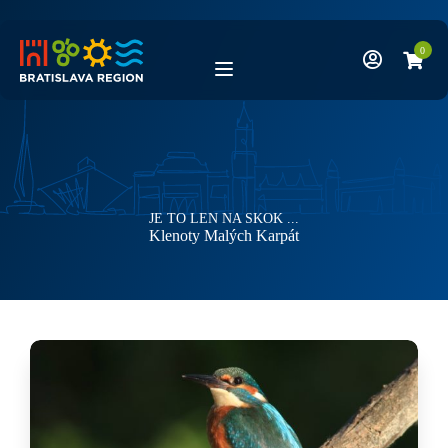
Skip
to
content
0
JE TO LEN NA SKOK ...
Kategória
Klenoty Malých Karpát