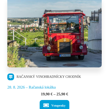
RAČANSKÝ VINOHRADNÍCKY CHODNÍK
28. 8. 2026 – Račanská lokálka
Price
19,90
€
–
25,90
€
range:
19,90 €
Vstupenky
through