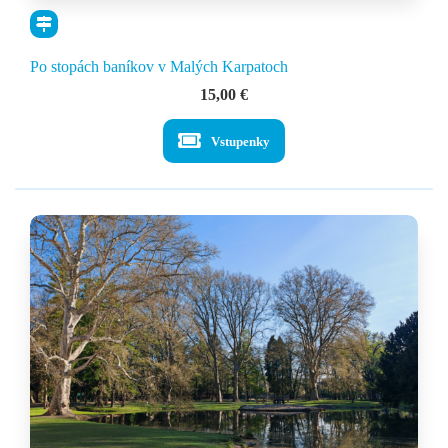
Po stopách baníkov v Malých Karpatoch
15,00
€
Vstupenky