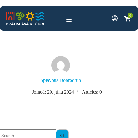
Skip
to
content
0
Splavbus Dobrodruh
Joined: 20. júna 2024
Articles: 0
No
results